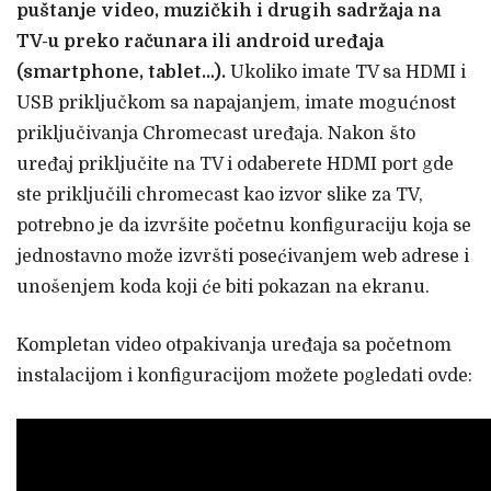
puštanje video, muzičkih i drugih sadržaja na
TV-u preko računara ili android uređaja
(smartphone, tablet…).
Ukoliko imate TV sa HDMI i
USB priključkom sa napajanjem, imate mogućnost
priključivanja Chromecast uređaja.
Nakon što
uređaj priključite na TV i odaberete HDMI port gde
ste priključili chromecast kao izvor slike za TV,
potrebno je da izvršite početnu konfiguraciju koja se
jednostavno može izvršti posećivanjem web adrese i
unošenjem koda koji će biti pokazan na ekranu.
Kompletan video otpakivanja uređaja sa početnom
instalacijom i konfiguracijom možete pogledati ovde: