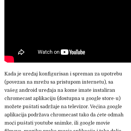
Kada je uređaj konfigurisan i spreman za upotrebu
(povezan na mrežu sa pristupom internetu), sa
vašeg android uređaja na kome imate instaliran
chromecast aplikaciju (dostupna u google store-u)
možete puštati sadržaje na televizor. Većina google
aplikacija podržava chromecast tako da ćete odmah
moći puštati youtube snimke, ili google movie