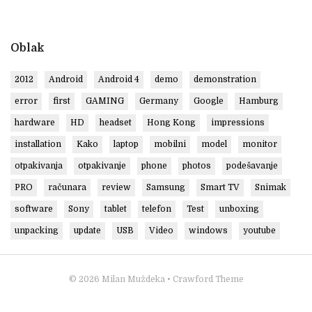
Oblak
2012
Android
Android 4
demo
demonstration
error
first
GAMING
Germany
Google
Hamburg
hardware
HD
headset
Hong Kong
impressions
installation
Kako
laptop
mobilni
model
monitor
otpakivanja
otpakivanje
phone
photos
podešavanje
PRO
računara
review
Samsung
Smart TV
Snimak
software
Sony
tablet
telefon
Test
unboxing
unpacking
update
USB
Video
windows
youtube
© 2026
Milan Muždeka
• Crawford Theme