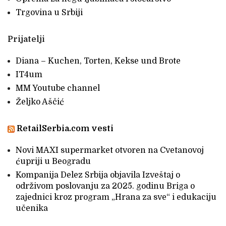
Trgovina u Srbiji
Prijatelji
Diana – Kuchen, Torten, Kekse und Brote
IT4um
MM Youtube channel
Željko Aščić
RetailSerbia.com vesti
Novi MAXI supermarket otvoren na Cvetanovoj
ćupriji u Beogradu
Kompanija Delez Srbija objavila Izveštaj o
održivom poslovanju za 2025. godinu Briga o
zajednici kroz program „Hrana za sve“ i edukaciju
učenika