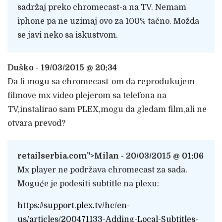
sadržaj preko chromecast-a na TV. Nemam
iphone pa ne uzimaj ovo za 100% tačno. Možda
se javi neko sa iskustvom.
Duško - 19/03/2015 @ 20:34
Da li mogu sa chromecast-om da reprodukujem
filmove mx video plejerom sa telefona na
TV,instalirao sam PLEX,mogu da gledam film,ali ne
otvara prevod?
retailserbia.com
">Milan - 20/03/2015 @ 01:06
Mx player ne podržava chromecast za sada.
Moguće je podesiti subtitle na plexu:
https://support.plex.tv/hc/en-
us/articles/200471133-Adding-Local-Subtitles-