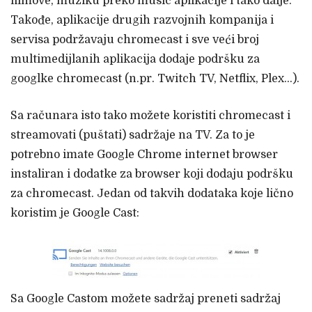
filmove, muziku preko music aplikacije i tako dalje.
Takođe, aplikacije drugih razvojnih kompanija i
servisa podržavaju chromecast i sve veći broj
multimedijlanih aplikacija dodaje podršku za
googlke chromecast (n.pr. Twitch TV, Netflix, Plex…).
Sa računara isto tako možete koristiti chromecast i
streamovati (puštati) sadržaje na TV. Za to je
potrebno imate Google Chrome internet browser
instaliran i dodatke za browser koji dodaju podršku
za chromecast. Jedan od takvih dodataka koje lično
koristim je Google Cast:
Sa Google Castom možete sadržaj preneti sadržaj