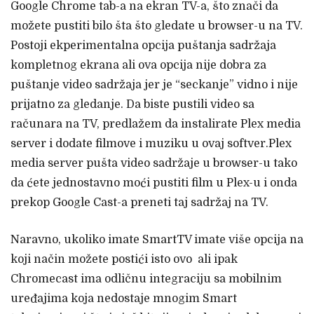
Google Chrome tab-a na ekran TV-a, što znači da
možete pustiti bilo šta što gledate u browser-u na TV.
Postoji ekperimentalna opcija puštanja sadržaja
kompletnog ekrana ali ova opcija nije dobra za
puštanje video sadržaja jer je “seckanje” vidno i nije
prijatno za gledanje. Da biste pustili video sa
računara na TV, predlažem da instalirate Plex media
server i dodate filmove i muziku u ovaj softver.Plex
media server pušta video sadržaje u browser-u tako
da ćete jednostavno moći pustiti film u Plex-u i onda
prekop Google Cast-a preneti taj sadržaj na TV.
Naravno, ukoliko imate SmartTV imate više opcija na
koji način možete postići isto ovo ali ipak
Chromecast ima odličnu integraciju sa mobilnim
uređajima koja nedostaje mnogim Smart