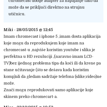
chromecast dobije adapter za napajanje tako da
može da se priključi direktno na strujnu
utičnicu.
Miki - 28/05/2015 @ 12:45
Imam chromecast i iphone 5 ,imam dosta aplikacija
koje mogu da reprodukujem koje imam na
chromecast-u ,najviše koristim youtube i slika je
perfektna u HD rezuluciji ,(naravno imam LCD-
TV)bez ijednog problema tipa da koči ili da krene pa
stane učitavanje (što se dešava kada koristim
komp)ali da gledam sadržaje telefona (slike,video)ne
može.
Znači mogu reprodukovati samo aplikacije koje
skinem preko chromecart-a.