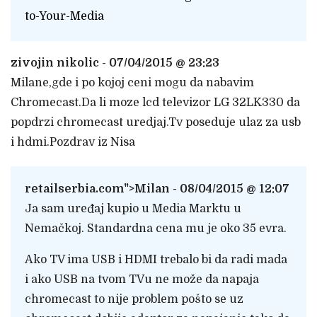
to-Your-Media
zivojin nikolic - 07/04/2015 @ 23:23
Milane,gde i po kojoj ceni mogu da nabavim
Chromecast.Da li moze lcd televizor LG 32LK330 da
popdrzi chromecast uredjaj.Tv poseduje ulaz za usb
i hdmi.Pozdrav iz Nisa
retailserbia.com
">Milan - 08/04/2015 @ 12:07
Ja sam uređaj kupio u Media Marktu u
Nemačkoj. Standardna cena mu je oko 35 evra.
Ako TV ima USB i HDMI trebalo bi da radi mada
i ako USB na tvom TVu ne može da napaja
chromecast to nije problem pošto se uz