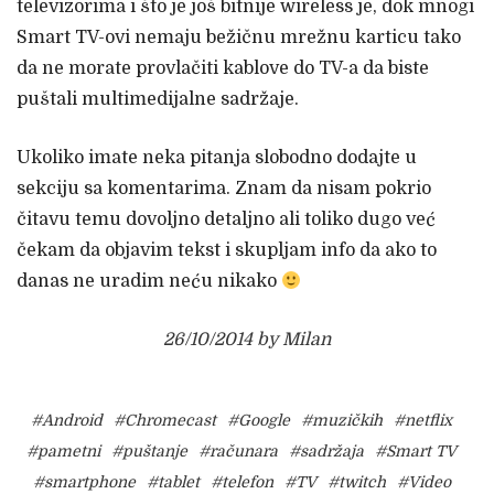
televizorima i što je još bitnije wireless je, dok mnogi
Smart TV-ovi nemaju bežičnu mrežnu karticu tako
da ne morate provlačiti kablove do TV-a da biste
puštali multimedijalne sadržaje.
Ukoliko imate neka pitanja slobodno dodajte u
sekciju sa komentarima. Znam da nisam pokrio
čitavu temu dovoljno detaljno ali toliko dugo već
čekam da objavim tekst i skupljam info da ako to
danas ne uradim neću nikako
26/10/2014 by Milan
#Android
#Chromecast
#Google
#muzičkih
#netflix
#pametni
#puštanje
#računara
#sadržaja
#Smart TV
#smartphone
#tablet
#telefon
#TV
#twitch
#Video