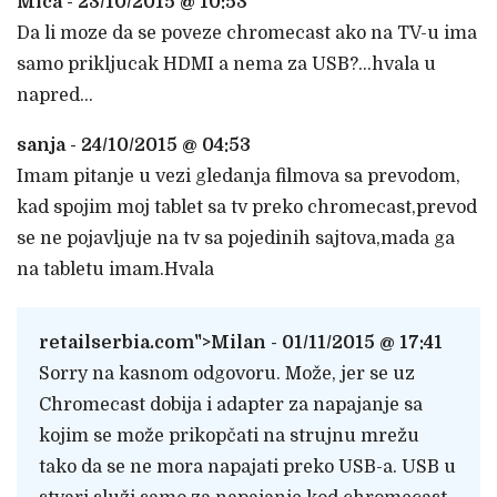
Mica - 23/10/2015 @ 10:53
Da li moze da se poveze chromecast ako na TV-u ima
samo prikljucak HDMI a nema za USB?…hvala u
napred…
sanja - 24/10/2015 @ 04:53
Imam pitanje u vezi gledanja filmova sa prevodom,
kad spojim moj tablet sa tv preko chromecast,prevod
se ne pojavljuje na tv sa pojedinih sajtova,mada ga
na tabletu imam.Hvala
retailserbia.com
">Milan - 01/11/2015 @ 17:41
Sorry na kasnom odgovoru. Može, jer se uz
Chromecast dobija i adapter za napajanje sa
kojim se može prikopčati na strujnu mrežu
tako da se ne mora napajati preko USB-a. USB u