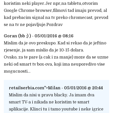
koristim neki player.Jer npr,na tabletu,otvorim
Google Chrome browser,filmovi tad imaju prevod, al
kad prebacim signal na tv preko chromecast, prevod
se na tv ne pojavljuje.Pozdrav
Goran (bb :) ) - 05/01/2016 @ 08:16
Mislim da je ovo preskupo. Kad si rekao da je jeftino
rjesenje, ja sam mislio da je 10-15 dolara.
Ovako, za te pare (a cak i za manje) moze da se uzme
neki od smart tv box-ova, koji ima neuporedivo vise
mogucnosti…
retailserbia.com
">Milan - 05/01/2016 @ 20:44
Mislim da nisi u pravu blacky. Ja imam dva
smart TV-a i nikada ne koristim te smart
aplikacije. Klinci tu i tamo youtube i neke igrice