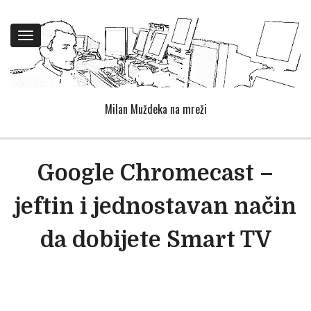
Toggle
navigation
Milan Muždeka na mreži
Google Chromecast –
jeftin i jednostavan način
da dobijete Smart TV