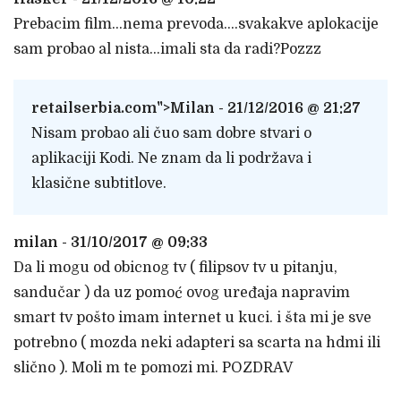
Prebacim film…nema prevoda….svakakve aplokacije
sam probao al nista…imali sta da radi?Pozzz
retailserbia.com
">Milan - 21/12/2016 @ 21:27
Nisam probao ali čuo sam dobre stvari o
aplikaciji Kodi. Ne znam da li podržava i
klasične subtitlove.
milan - 31/10/2017 @ 09:33
Da li mogu od obicnog tv ( filipsov tv u pitanju,
sandučar ) da uz pomoć ovog uređaja napravim
smart tv pošto imam internet u kuci. i šta mi je sve
potrebno ( mozda neki adapteri sa scarta na hdmi ili
slično ). Moli m te pomozi mi. POZDRAV