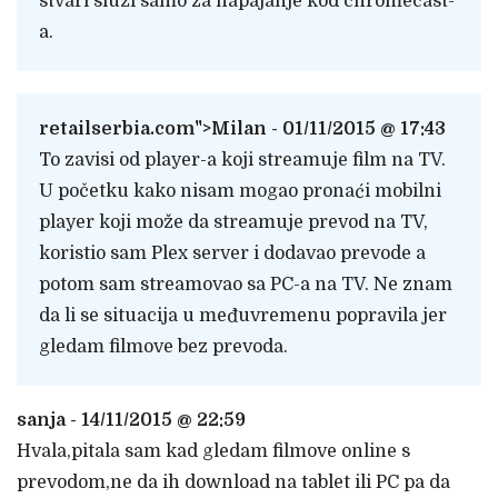
stvari služi samo za napajanje kod chromecast-
a.
retailserbia.com
">Milan - 01/11/2015 @ 17:43
To zavisi od player-a koji streamuje film na TV.
U početku kako nisam mogao pronaći mobilni
player koji može da streamuje prevod na TV,
koristio sam Plex server i dodavao prevode a
potom sam streamovao sa PC-a na TV. Ne znam
da li se situacija u međuvremenu popravila jer
gledam filmove bez prevoda.
sanja - 14/11/2015 @ 22:59
Hvala,pitala sam kad gledam filmove online s
prevodom,ne da ih download na tablet ili PC pa da