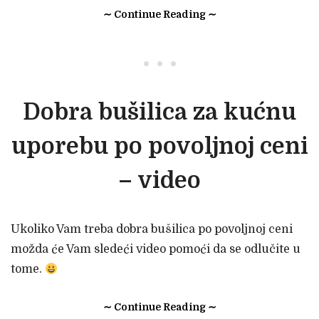
∼ Continue Reading ∼
• • •
Dobra bušilica za kućnu
uporebu po povoljnoj ceni
– video
Ukoliko Vam treba dobra bušilica po povoljnoj ceni
možda će Vam sledeći video pomoći da se odlučite u
tome.
∼ Continue Reading ∼