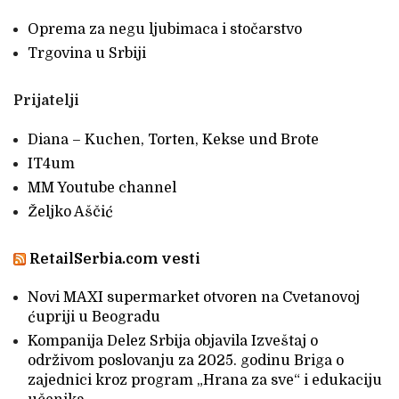
Oprema za negu ljubimaca i stočarstvo
Trgovina u Srbiji
Prijatelji
Diana – Kuchen, Torten, Kekse und Brote
IT4um
MM Youtube channel
Željko Aščić
RetailSerbia.com vesti
Novi MAXI supermarket otvoren na Cvetanovoj
ćupriji u Beogradu
Kompanija Delez Srbija objavila Izveštaj o
održivom poslovanju za 2025. godinu Briga o
zajednici kroz program „Hrana za sve“ i edukaciju