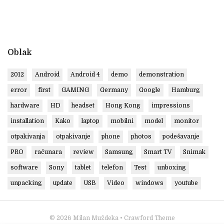
Oblak
2012
Android
Android 4
demo
demonstration
error
first
GAMING
Germany
Google
Hamburg
hardware
HD
headset
Hong Kong
impressions
installation
Kako
laptop
mobilni
model
monitor
otpakivanja
otpakivanje
phone
photos
podešavanje
PRO
računara
review
Samsung
Smart TV
Snimak
software
Sony
tablet
telefon
Test
unboxing
unpacking
update
USB
Video
windows
youtube
© 2026
Milan Muždeka
• Crawford Theme