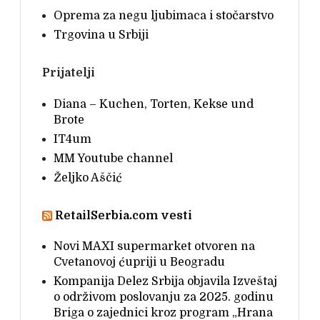
Oprema za negu ljubimaca i stočarstvo
Trgovina u Srbiji
Prijatelji
Diana – Kuchen, Torten, Kekse und
Brote
IT4um
MM Youtube channel
Željko Aščić
RetailSerbia.com vesti
Novi MAXI supermarket otvoren na
Cvetanovoj ćupriji u Beogradu
Kompanija Delez Srbija objavila Izveštaj
o održivom poslovanju za 2025. godinu
Briga o zajednici kroz program „Hrana