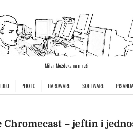
Milan Muždeka na mreži
IDEO
PHOTO
HARDWARE
SOFTWARE
PISANIJ
 Chromecast – jeftin i jedn