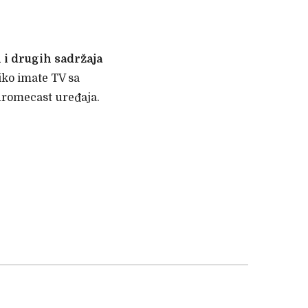
i drugih sadržaja
ko imate TV sa
hromecast uređaja.