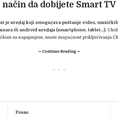
način da dobijete Smart TV
 je uređaj koji omogućava puštanje video, muzičkih 
unara ili android uređaja (smartphone, tablet…).
Ukoli
učkom sa napajanjem, imate mogućnost priključivanja C
∼ Continue Reading ∼
• • •
Posao