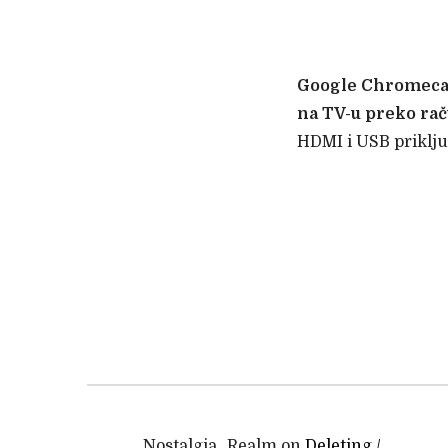
Google Chromecast
na TV-u preko rač
HDMI i USB priklj
Nostalgia_Realm
on
Deleting /