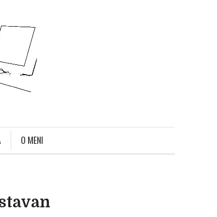
A
O MENI
ostavan