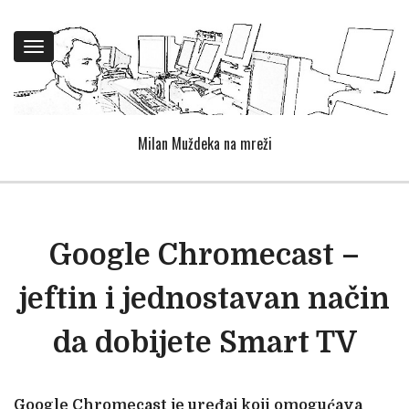
Toggle
navigation
Milan Muždeka na mreži
Google Chromecast –
jeftin i jednostavan način
da dobijete Smart TV
Google Chromecast je uređaj koji omogućava