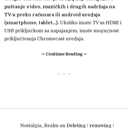
puštanje video, muzičkih i drugih sadržaja na
TV-u preko računara ili android uređaja
(smartphone, tablet…).
Ukoliko imate TV sa HDMI i
USB priključkom sa napajanjem, imate mogućnost
priključivanja Chromecast uređaja.
∼ Continue Reading ∼
• • •
Nostalgia_Realm
on
Deleting / removing /