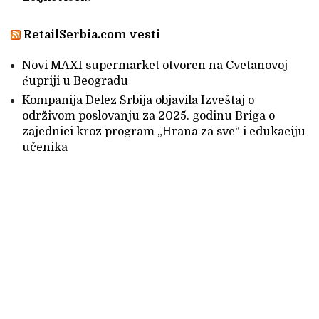
RetailSerbia.com vesti
Novi MAXI supermarket otvoren na Cvetanovoj
ćupriji u Beogradu
Kompanija Delez Srbija objavila Izveštaj o
održivom poslovanju za 2025. godinu Briga o
zajednici kroz program „Hrana za sve“ i edukaciju
učenika