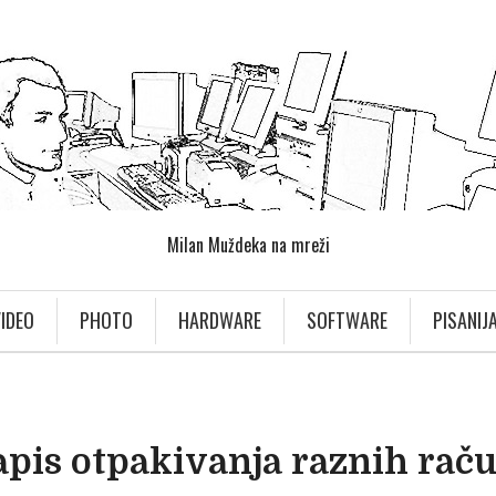
Milan Muždeka na mreži
IDEO
PHOTO
HARDWARE
SOFTWARE
PISANIJ
apis otpakivanja raznih rač