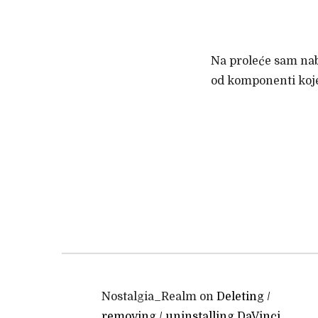
Na proleće sam nab
od komponenti koj
Nostalgia_Realm
on
Deleting /
removing / uninstalling DaVinci