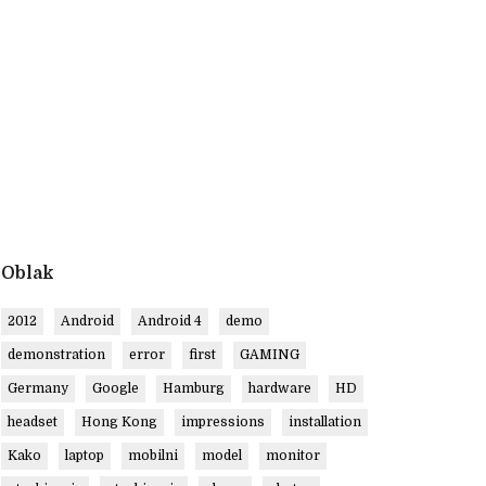
Oblak
2012
Android
Android 4
demo
demonstration
error
first
GAMING
Germany
Google
Hamburg
hardware
HD
headset
Hong Kong
impressions
installation
Kako
laptop
mobilni
model
monitor