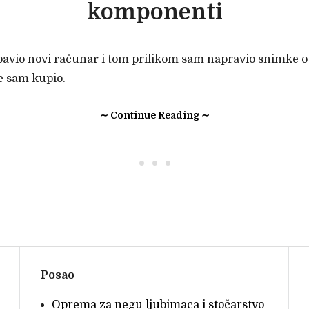
komponenti
avio novi računar i tom prilikom sam napravio snimke o
e sam kupio.
∼ Continue Reading ∼
• • •
Posao
Oprema za negu ljubimaca i stočarstvo