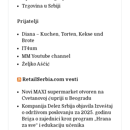
Trgovina u Srbiji
Prijatelji
Diana – Kuchen, Torten, Kekse und
Brote
IT4um
MM Youtube channel
Željko Aščić
RetailSerbia.com vesti
Novi MAXI supermarket otvoren na
Cvetanovoj ćupriji u Beogradu
Kompanija Delez Srbija objavila Izveštaj
o održivom poslovanju za 2025. godinu
Briga o zajednici kroz program „Hrana
za sve“ i edukaciju učenika