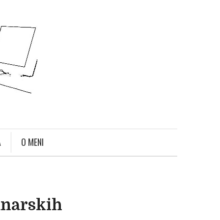
A
O MENI
unarskih