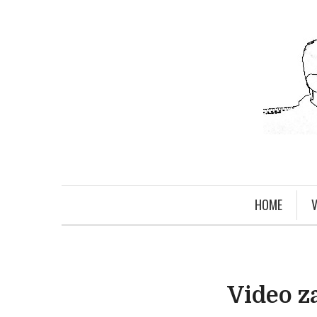
HOME
V
Video z