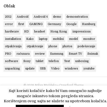
Oblak
2012
Android
Android 4
demo
demonstration
error
first
GAMING
Germany
Google
Hamburg
hardware
HD
headset
Hong Kong
impressions
installation
Kako
laptop
mobilni
model
monitor
otpakivanja
otpakivanje
phone
photos
podešavanje
PRO
računara
review
Samsung
Smart TV
Snimak
software
Sony
tablet
telefon
Test
unboxing
unpacking
update
USB
Video
windows
youtube
© 2026
Milan Muždeka
• Crawford Theme
Sajt koristi kolačiće kako bi Vam omogućio najbolje
moguće iskustvo tokom pregleda stranica.
Korištenjem ovog sajta se slažete sa upotrebom kolačića.