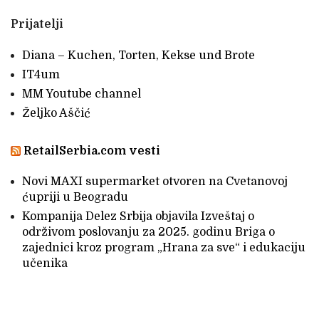
Prijatelji
Diana – Kuchen, Torten, Kekse und Brote
IT4um
MM Youtube channel
Željko Aščić
RetailSerbia.com vesti
Novi MAXI supermarket otvoren na Cvetanovoj
ćupriji u Beogradu
Kompanija Delez Srbija objavila Izveštaj o
održivom poslovanju za 2025. godinu Briga o
zajednici kroz program „Hrana za sve“ i edukaciju
učenika