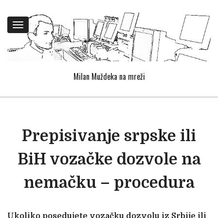
Toggle
navigation
Milan Muždeka na mreži
Prepisivanje srpske ili
BiH vozačke dozvole na
nemačku – procedura
Ukoliko posedujete vozačku dozvolu iz Srbije ili