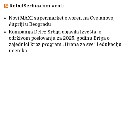
RetailSerbia.com vesti
Novi MAXI supermarket otvoren na Cvetanovoj
ćupriji u Beogradu
Kompanija Delez Srbija objavila Izveštaj o
održivom poslovanju za 2025. godinu Briga o
zajednici kroz program „Hrana za sve“ i edukaciju
učenika