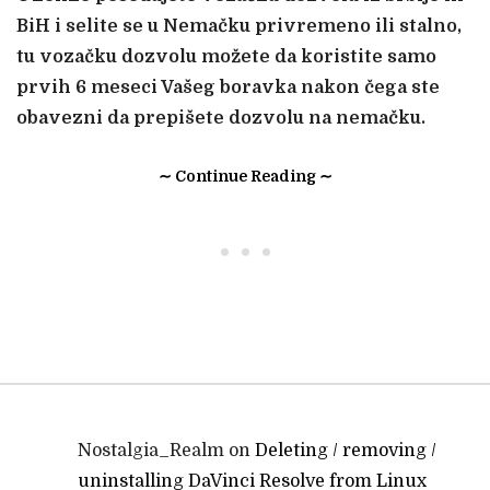
BiH
i selite se u Nemačku privremeno ili stalno,
tu vozačku dozvolu možete da koristite samo
prvih 6 meseci Vašeg boravka nakon čega ste
obavezni da prepišete dozvolu na nemačku.
∼ Continue Reading ∼
• • •
Nostalgia_Realm
on
Deleting / removing /
uninstalling DaVinci Resolve from Linux