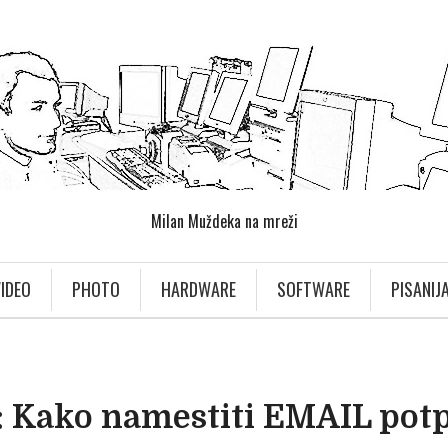
Milan Muždeka na mreži
IDEO
PHOTO
HARDWARE
SOFTWARE
PISANIJ
 Kako namestiti EMAIL potp