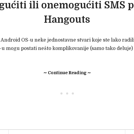
ućiti ili onemogućiti SMS 
Hangouts
 Android OS-u neke jednostavne stvari koje ste lako radil
 mogu postati nešto komplikovanije (samo tako deluje)
∼ Continue Reading ∼
• • •