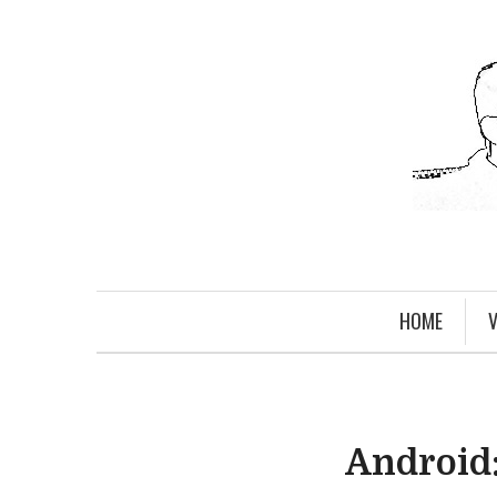
HOME
V
Android: