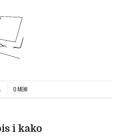
A
O MENI
is i kako