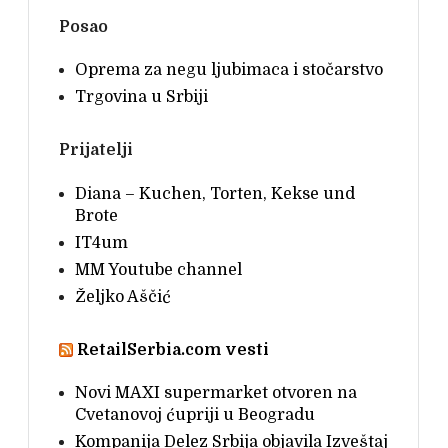
Posao
Oprema za negu ljubimaca i stočarstvo
Trgovina u Srbiji
Prijatelji
Diana – Kuchen, Torten, Kekse und
Brote
IT4um
MM Youtube channel
Željko Aščić
RetailSerbia.com vesti
Novi MAXI supermarket otvoren na
Cvetanovoj ćupriji u Beogradu
Kompanija Delez Srbija objavila Izveštaj