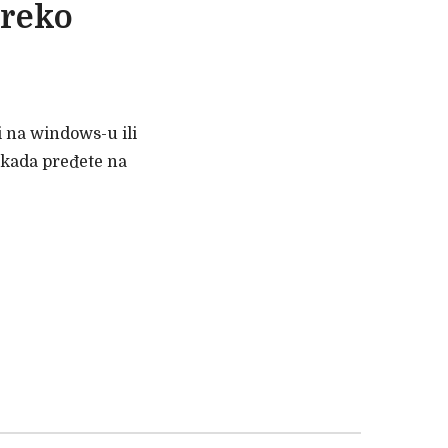
preko
i na windows-u ili
 kada pređete na