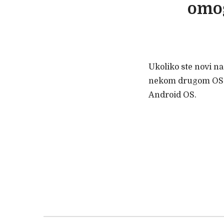
omog
Ukoliko ste novi na
nekom drugom OS-u
Android OS.