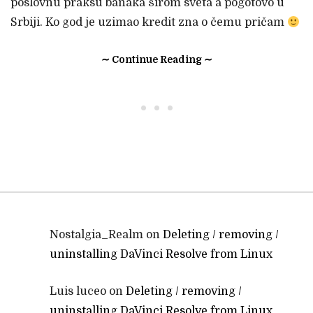
poslovnu praksu banaka širom sveta a pogotovo u
Srbiji. Ko god je uzimao kredit zna o čemu pričam
∼ Continue Reading ∼
• • •
Nostalgia_Realm
on
Deleting / removing /
uninstalling DaVinci Resolve from Linux
Luis luceo
on
Deleting / removing /
uninstalling DaVinci Resolve from Linux