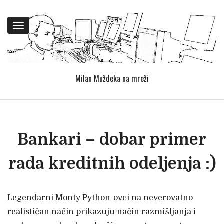
Toggle
navigation
Milan Muždeka na mreži
Bankari – dobar primer
rada kreditnih odeljenja :)
Legendarni Monty Python-ovci na neverovatno
realističan način prikazuju način razmišljanja i