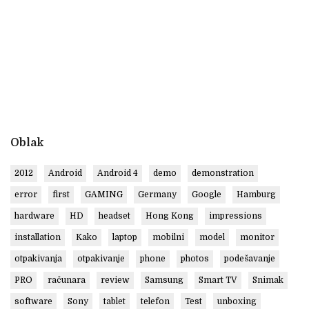
Oblak
2012
Android
Android 4
demo
demonstration
error
first
GAMING
Germany
Google
Hamburg
hardware
HD
headset
Hong Kong
impressions
installation
Kako
laptop
mobilni
model
monitor
otpakivanja
otpakivanje
phone
photos
podešavanje
PRO
računara
review
Samsung
Smart TV
Snimak
software
Sony
tablet
telefon
Test
unboxing