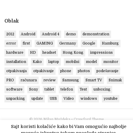
Oblak
2012
Android
Android 4
demo
demonstration
error
first
GAMING
Germany
Google
Hamburg
hardware
HD
headset
Hong Kong
impressions
installation
Kako
laptop
mobilni
model
monitor
otpakivanja
otpakivanje
phone
photos
podešavanje
PRO
računara
review
Samsung
Smart TV
Snimak
software
Sony
tablet
telefon
Test
unboxing
unpacking
update
USB
Video
windows
youtube
© 2026
Milan Muždeka
• Crawford Theme
Sajt koristi kolačiće kako bi Vam omogućio najbolje
moguće iskustvo tokom pregleda stranica.