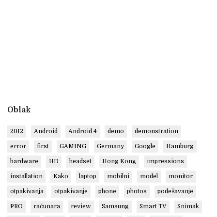
Oblak
2012
Android
Android 4
demo
demonstration
error
first
GAMING
Germany
Google
Hamburg
hardware
HD
headset
Hong Kong
impressions
installation
Kako
laptop
mobilni
model
monitor
otpakivanja
otpakivanje
phone
photos
podešavanje
PRO
računara
review
Samsung
Smart TV
Snimak