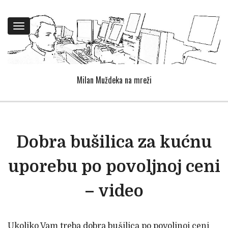
Toggle
navigation
Milan Muždeka na mreži
Dobra bušilica za kućnu
uporebu po povoljnoj ceni
– video
Ukoliko Vam treba dobra bušilica po povoljnoj ceni