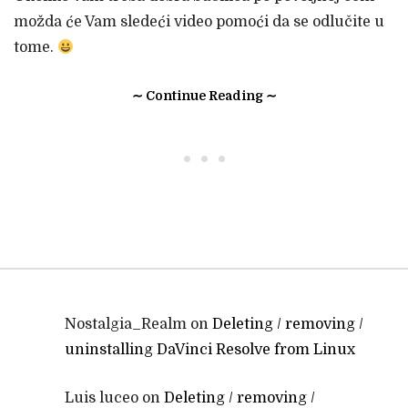
možda će Vam sledeći video pomoći da se odlučite u
tome.
∼ Continue Reading ∼
• • •
Nostalgia_Realm
on
Deleting / removing /
uninstalling DaVinci Resolve from Linux
Luis luceo
on
Deleting / removing /