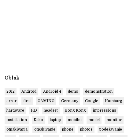
Oblak
2012
Android
Android 4
demo
demonstration
error
first
GAMING
Germany
Google
Hamburg
hardware
HD
headset
Hong Kong
impressions
installation
Kako
laptop
mobilni
model
monitor
otpakivanja
otpakivanje
phone
photos
podešavanje