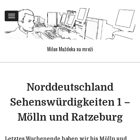
Toggle
navigation
Milan Muždeka na mreži
Norddeutschland
Sehenswürdigkeiten 1 –
Mölln und Ratzeburg
Letztes Wochenende haben wir bis Mölln und