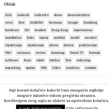
Oblak
2012
Android
Android 4
demo
demonstration
error
first
GAMING
Germany
Google
Hamburg
hardware
HD
headset
Hong Kong
impressions
installation
Kako
laptop
mobilni
model
monitor
otpakivanja
otpakivanje
phone
photos
podešavanje
PRO
računara
review
Samsung
Smart TV
Snimak
software
Sony
tablet
telefon
Test
unboxing
unpacking
update
USB
Video
windows
youtube
© 2026
Milan Muždeka
• Crawford Theme
Sajt koristi kolačiće kako bi Vam omogućio najbolje
moguće iskustvo tokom pregleda stranica.
Korištenjem ovog sajta se slažete sa upotrebom kolačića.
Više informacija
U redu. Prihvatam kolačiće.