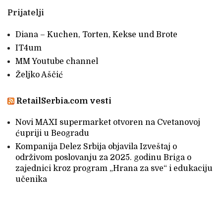
Prijatelji
Diana – Kuchen, Torten, Kekse und Brote
IT4um
MM Youtube channel
Željko Aščić
RetailSerbia.com vesti
Novi MAXI supermarket otvoren na Cvetanovoj
ćupriji u Beogradu
Kompanija Delez Srbija objavila Izveštaj o
održivom poslovanju za 2025. godinu Briga o
zajednici kroz program „Hrana za sve“ i edukaciju
učenika