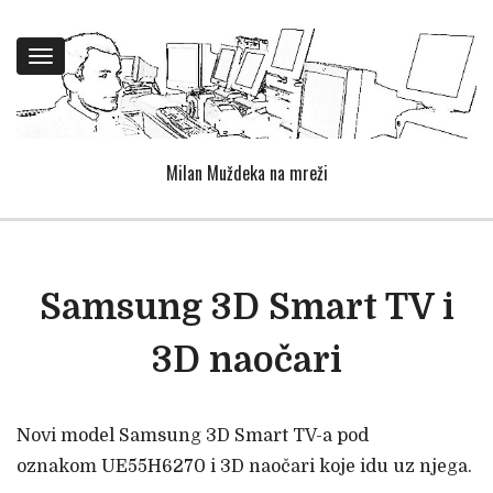
Toggle
navigation
Milan Muždeka na mreži
Samsung 3D Smart TV i
3D naočari
Novi model Samsung 3D Smart TV-a pod
oznakom UE55H6270 i 3D naočari koje idu uz njega.