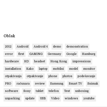
Oblak
2012
Android
Android 4
demo
demonstration
error
first
GAMING
Germany
Google
Hamburg
hardware
HD
headset
Hong Kong
impressions
installation
Kako
laptop
mobilni
model
monitor
otpakivanja
otpakivanje
phone
photos
podešavanje
PRO
računara
review
Samsung
Smart TV
Snimak
software
Sony
tablet
telefon
Test
unboxing
unpacking
update
USB
Video
windows
youtube