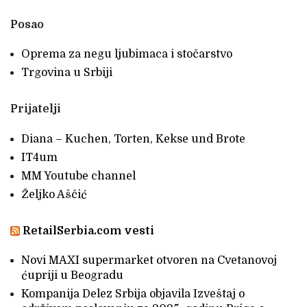
Posao
Oprema za negu ljubimaca i stočarstvo
Trgovina u Srbiji
Prijatelji
Diana – Kuchen, Torten, Kekse und Brote
IT4um
MM Youtube channel
Željko Aščić
RetailSerbia.com vesti
Novi MAXI supermarket otvoren na Cvetanovoj
ćupriji u Beogradu
Kompanija Delez Srbija objavila Izveštaj o