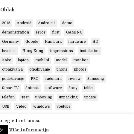
Oblak
2012
Android
Android 4
demo
demonstration
error
first
GAMING
Germany
Google
Hamburg
hardware
HD
headset
Hong Kong
impressions
installation
Kako
laptop
mobilni
model
monitor
otpakivanja
otpakivanje
phone
photos
podešavanje
PRO
računara
review
Samsung
Smart TV
Snimak
software
Sony
tablet
telefon
Test
unboxing
unpacking
update
USB
Video
windows
youtube
pregleda stranica.
Više informacija
će.