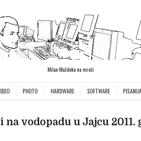
Milan Muždeka na mreži
IDEO
PHOTO
HARDWARE
SOFTWARE
PISANIJ
i na vodopadu u Jajcu 2011. 