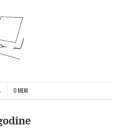
A
O MENI
godine