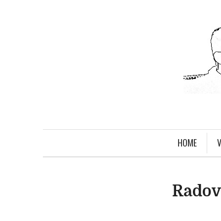
HOME
V
Radov