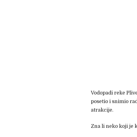
Vodopadi reke Plive
posetio i snimio rad
atrakcije.
Zna li neko koji je