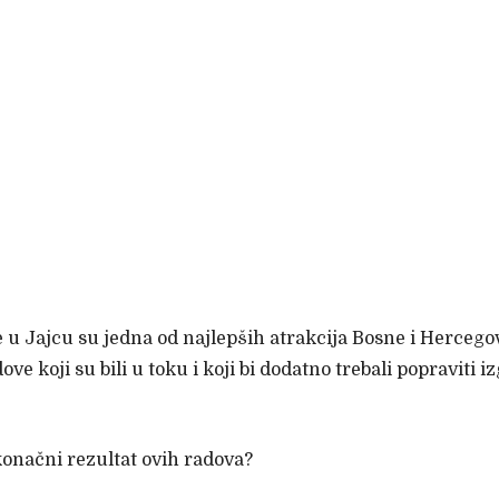
 u Jajcu su jedna od najlepših atrakcija Bosne i Hercego
ove koji su bili u toku i koji bi dodatno trebali popraviti i
 konačni rezultat ovih radova?