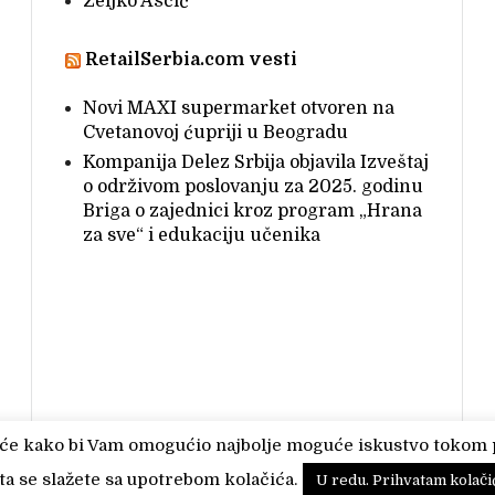
Željko Aščić
RetailSerbia.com vesti
Novi MAXI supermarket otvoren na
Cvetanovoj ćupriji u Beogradu
Kompanija Delez Srbija objavila Izveštaj
o održivom poslovanju za 2025. godinu
Briga o zajednici kroz program „Hrana
za sve“ i edukaciju učenika
čiće kako bi Vam omogućio najbolje moguće iskustvo tokom 
© 2026
Milan Muždeka
• Crawford Theme
a se slažete sa upotrebom kolačića.
U redu. Prihvatam kolači