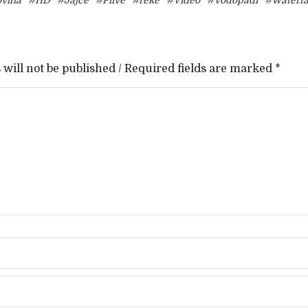
ovina
#HD
#Jajce
#Plive
#reke
#Video
#Vodopadi
#Waterfa
will not be published / Required fields are marked *